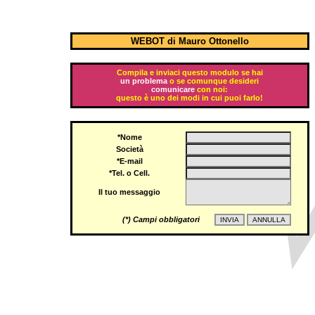
WEBOT di Mauro Ottonello
Compila e inviaci questo modulo se hai
un problema
o se comunque desideri
comunicare
con noi:
questo è uno dei modi in cui puoi farlo!
*Nome
Società
*E-mail
*Tel. o Cell.
Il tuo messaggio
(*) Campi obbligatori